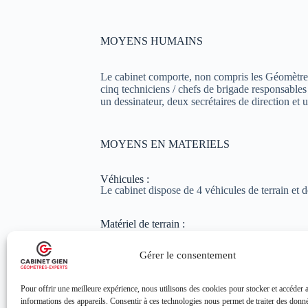
MOYENS HUMAINS
Le cabinet comporte, non compris les Géomètres
cinq techniciens / chefs de brigade responsables 
un dessinateur, deux secrétaires de direction et 
MOYENS EN MATERIELS
Véhicules :
Le cabinet dispose de 4 véhicules de terrain et d
Matériel de terrain :
Pour les travaux sur le terrain, le cabinet ut
plus, il dispose de différents tachéomètres ro
Gérer le consentement
codification des données. Pour la cartograp
à code-barres sont également utilisés, ainsi qu
Pour offrir une meilleure expérience, nous utilisons des cookies pour stocker et accéder 
Matériel de bureau :
informations des appareils. Consentir à ces technologies nous permet de traiter des don