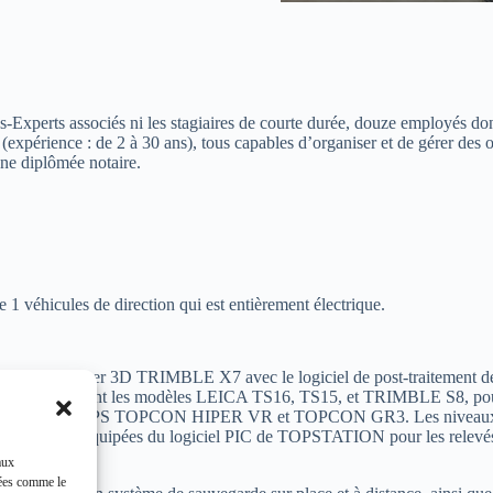
-Experts associés ni les stagiaires de courte durée, douze employés d
(expérience : de 2 à 30 ans), tous capables d’organiser et de gérer des 
une diplômée notaire.
e 1 véhicules de direction qui est entièrement électrique.
ilise un scanner laser 3D TRIMBLE X7 avec le logiciel de post-traitem
botisés, notamment les modèles LEICA TS16, TS15, et TRIMBLE S8, pour
hie, il utilise les GPS TOPCON HIPER VR et TOPCON GR3. Les nivea
e des tablettes équipées du logiciel PIC de TOPSTATION pour les relevés
aux
nées comme le