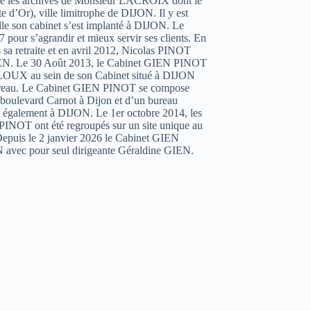
é les archives de Monsieur LACROIX dont le
d’Or), ville limitrophe de DIJON. Il y est
lle son cabinet s’est implanté à DIJON. Le
 pour s’agrandir et mieux servir ses clients. En
sa retraite et en avril 2012, Nicolas PINOT
GIEN. Le 30 Août 2013, le Cabinet GIEN PINOT
CLOUX au sein de son Cabinet situé à DIJON
 bureau. Le Cabinet GIEN PINOT se compose
9 boulevard Carnot à Dijon et d’un bureau
i également à DIJON. Le 1er octobre 2014, les
INOT ont été regroupés sur un site unique au
puis le 2 janvier 2026 le Cabinet GIEN
 avec pour seul dirigeante Géraldine GIEN.